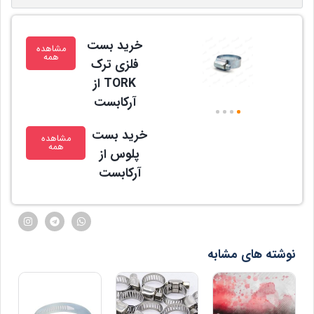
خرید بست
مشاهده
همه
فلزی ترک
TORK از
آرکابست
4
3
2
1
خرید بست
مشاهده
همه
پلوس از
آرکابست
نوشته های مشابه