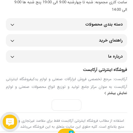
ساعت کاری مجموعه: شنبه تا چهارشنبه 9:00 الی 19:00 پنج شنبه ها 9:00
الی 14:00
دسته بندی محصولات
راهنمای خرید
درباره ما
فروشگاه اینترنتی آرکابست
آرکابست: مرجع تخصصی فروش ابزارآلات صنعتی و لوازم یدکیفروشگاه اینترنتی
آرکابست به عنوان مرکز جامع تولید و توزیع انواع محصولات صنعتی و لوازم
نمایش بیشتر
یدکی، همراهی مطمئن برای صنعتگران، تعمیرکاران و مصرف‌کنندگان حرفه‌ای
است. ما در آرکابست با گردآوری مجموعه‌ای گسترده از ابزارآلات دستی و برقی،
انواع شیلنگ و اتصالات، تجهیزات ایمنی، ابزارآلات دقیق و قطعات مصرفی مانند
بست فلزی، گریس‌ پمپ و لوازم پنچرگیری، تلاش می‌کنیم تا نیازهای تخصصی
استفاده از مطالب فروشگاه اینترنتی آرکابست فقط برای مقاصد غیرتجاری و با ذکر
شما را با بالاترین کیفیت و تنوع پاسخ دهیم.هدف ما در آرکابست، ارائه دسترسی
منبع بلامانع است. کلیه حقوق این سایت متعلق به این فروشگاه می‌باشد