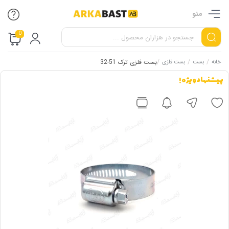
منو
0
/
/
/
بست فلزی ترک 51-32
خانه
بست
بست فلزی
پیشنهاد ویژه !