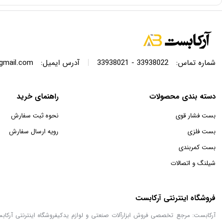
|
شماره تماس:
33938022 - 33938021
آدرس ایمیل:
@gmail.com
دسته بندی محصولات
راهنمای خرید
بست فشار قوی
نحوه ثبت سفارش
بست فلزی
رویه ارسال سفارش
بست کمربندی
شیلنگ و اتصالات
فروشگاه اینترنتی آرکابست
آرکابست: مرجع تخصصی فروش ابزارآلات صنعتی و لوازم یدکیفروشگاه اینترنتی آرکاب