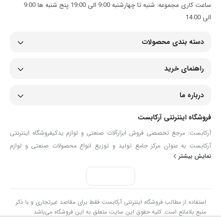
ساعت کاری مجموعه: شنبه تا چهارشنبه 9:00 الی 19:00 پنج شنبه ها 9:00
الی 14:00
دسته بندی محصولات
راهنمای خرید
درباره ما
فروشگاه اینترنتی آرکابست
آرکابست: مرجع تخصصی فروش ابزارآلات صنعتی و لوازم یدکیفروشگاه اینترنتی
آرکابست به عنوان مرکز جامع تولید و توزیع انواع محصولات صنعتی و لوازم
نمایش بیشتر
یدکی، همراهی مطمئن برای صنعتگران، تعمیرکاران و مصرف‌کنندگان حرفه‌ای
است. ما در آرکابست با گردآوری مجموعه‌ای گسترده از ابزارآلات دستی و برقی،
انواع شیلنگ و اتصالات، تجهیزات ایمنی، ابزارآلات دقیق و قطعات مصرفی مانند
بست فلزی، گریس‌ پمپ و لوازم پنچرگیری، تلاش می‌کنیم تا نیازهای تخصصی
استفاده از مطالب فروشگاه اینترنتی آرکابست فقط برای مقاصد غیرتجاری و با ذکر
شما را با بالاترین کیفیت و تنوع پاسخ دهیم.هدف ما در آرکابست، ارائه دسترسی
منبع بلامانع است. کلیه حقوق این سایت متعلق به این فروشگاه می‌باشد