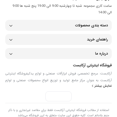
ساعت کاری مجموعه: شنبه تا چهارشنبه 9:00 الی 19:00 پنج شنبه ها 9:00
الی 14:00
دسته بندی محصولات
راهنمای خرید
درباره ما
فروشگاه اینترنتی آرکابست
آرکابست: مرجع تخصصی فروش ابزارآلات صنعتی و لوازم یدکیفروشگاه اینترنتی
آرکابست به عنوان مرکز جامع تولید و توزیع انواع محصولات صنعتی و لوازم
نمایش بیشتر
یدکی، همراهی مطمئن برای صنعتگران، تعمیرکاران و مصرف‌کنندگان حرفه‌ای
است. ما در آرکابست با گردآوری مجموعه‌ای گسترده از ابزارآلات دستی و برقی،
انواع شیلنگ و اتصالات، تجهیزات ایمنی، ابزارآلات دقیق و قطعات مصرفی مانند
بست فلزی، گریس‌ پمپ و لوازم پنچرگیری، تلاش می‌کنیم تا نیازهای تخصصی
استفاده از مطالب فروشگاه اینترنتی آرکابست فقط برای مقاصد غیرتجاری و با ذکر
شما را با بالاترین کیفیت و تنوع پاسخ دهیم.هدف ما در آرکابست، ارائه دسترسی
منبع بلامانع است. کلیه حقوق این سایت متعلق به این فروشگاه می‌باشد