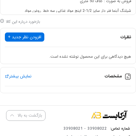
فروش به صورت : کلاف 50 متری
شیلنگ آبنما فنر دار سایز 1/2-2 اینچ مواد غذایی سه خط .روغن.مواد
غذایی.ساکشن.هیدرولیک.پنماتیک.کشاورزی.مصرف کشاورزی.اسید.
بازخورد درباره این کالا
موارد استفاده در آب روغن و مواد غذایی
نظرات
افزودن نظر جدید +
اسید درصد کم و ساکشن
تولید ایران
هیچ دیدگاهی برای این محصول نوشته نشده است.
کیفیت تضمین شده
مشخصات
نمایش بیشتر
کشور تولید کننده
چین
سایز (اینچ)
2-1/2 اینچ
بازگشت به بالا
ضخامت گوشته
5 میلی متر
33938022 - 33938021
شماره تماس: