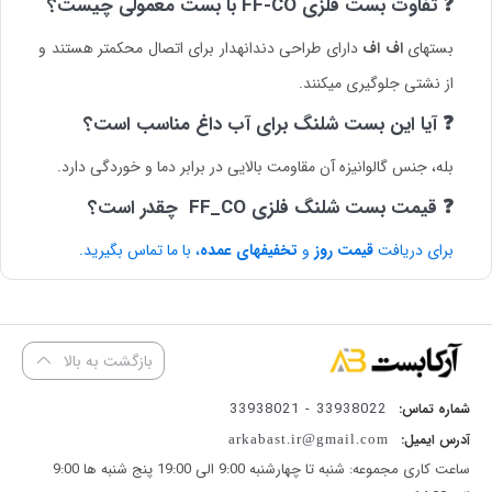
❓ تفاوت بست فلزی FF-CO با بست معمولی چیست؟
بستهای
اف اف
دارای طراحی دندانهدار برای اتصال محکمتر هستند و
از نشتی جلوگیری میکنند.
❓ آیا این بست شلنگ برای آب داغ مناسب است؟
بله، جنس گالوانیزه آن مقاومت بالایی در برابر دما و خوردگی دارد.
❓ قیمت بست شلنگ فلزی FF_CO چقدر است؟
برای دریافت
قیمت روز
و
تخفیفهای عمده
، با ما تماس بگیرید.
بازگشت به بالا
33938022 - 33938021
شماره تماس:
آدرس ایمیل:
arkabast.ir@gmail.com
ساعت کاری مجموعه: شنبه تا چهارشنبه 9:00 الی 19:00 پنج شنبه ها 9:00