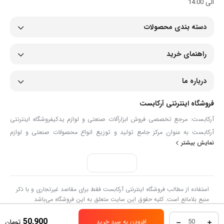
الی 14:00
دسته بندی محصولات
راهنمای خرید
درباره ما
فروشگاه اینترنتی آرکابست
آرکابست: مرجع تخصصی فروش ابزارآلات صنعتی و لوازم یدکیفروشگاه اینترنتی
آرکابست به عنوان مرکز جامع تولید و توزیع انواع محصولات صنعتی و لوازم
نمایش بیشتر
یدکی، همراهی مطمئن برای صنعتگران، تعمیرکاران و مصرف‌کنندگان حرفه‌ای
است. ما در آرکابست با گردآوری مجموعه‌ای گسترده از ابزارآلات دستی و برقی،
انواع شیلنگ و اتصالات، تجهیزات ایمنی، ابزارآلات دقیق و قطعات مصرفی مانند
بست فلزی، گریس‌ پمپ و لوازم پنچرگیری، تلاش می‌کنیم تا نیازهای تخصصی
استفاده از مطالب فروشگاه اینترنتی آرکابست فقط برای مقاصد غیرتجاری و با ذکر
شما را با بالاترین کیفیت و تنوع پاسخ دهیم.هدف ما در آرکابست، ارائه دسترسی
منبع بلامانع است. کلیه حقوق این سایت متعلق به این فروشگاه می‌باشد
آسان به ابزارآلات تخصصی و قطعات فنی در سریع‌ترین زمان ممکن است. ما با
بست
50,900
تومان
افزودن به سبد خرید
تکیه بر دانش فنی و تنوع گسترده محصولات، شما را در انتخاب دقیق‌ترین ابزار