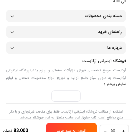
الی 14:00
دسته بندی محصولات
راهنمای خرید
درباره ما
فروشگاه اینترنتی آرکابست
آرکابست: مرجع تخصصی فروش ابزارآلات صنعتی و لوازم یدکیفروشگاه اینترنتی
آرکابست به عنوان مرکز جامع تولید و توزیع انواع محصولات صنعتی و لوازم
نمایش بیشتر
یدکی، همراهی مطمئن برای صنعتگران، تعمیرکاران و مصرف‌کنندگان حرفه‌ای
است. ما در آرکابست با گردآوری مجموعه‌ای گسترده از ابزارآلات دستی و برقی،
انواع شیلنگ و اتصالات، تجهیزات ایمنی، ابزارآلات دقیق و قطعات مصرفی مانند
بست فلزی، گریس‌ پمپ و لوازم پنچرگیری، تلاش می‌کنیم تا نیازهای تخصصی
استفاده از مطالب فروشگاه اینترنتی آرکابست فقط برای مقاصد غیرتجاری و با ذکر
شما را با بالاترین کیفیت و تنوع پاسخ دهیم.هدف ما در آرکابست، ارائه دسترسی
منبع بلامانع است. کلیه حقوق این سایت متعلق به این فروشگاه می‌باشد
آسان به ابزارآلات تخصصی و قطعات فنی در سریع‌ترین زمان ممکن است. ما با
بست
83,000
تومان
افزودن به سبد خرید
تکیه بر دانش فنی و تنوع گسترده محصولات، شما را در انتخاب دقیق‌ترین ابزار