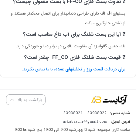
❓ تفاوت بست فلزی FF-CO با بست معمولی چیست؟
بستهای
اف اف
دارای طراحی دندانهدار برای اتصال محکمتر هستند و
از نشتی جلوگیری میکنند.
❓ آیا این بست شلنگ برای آب داغ مناسب است؟
بله، جنس گالوانیزه آن مقاومت بالایی در برابر دما و خوردگی دارد.
❓ قیمت بست شلنگ فلزی FF_CO چقدر است؟
برای دریافت
قیمت روز
و
تخفیفهای عمده
، با ما تماس بگیرید.
بازگشت به بالا
33938022 - 33938021
شماره تماس:
آدرس ایمیل:
arkabast.ir@gmail.com
ساعت کاری مجموعه: شنبه تا چهارشنبه 9:00 الی 19:00 پنج شنبه ها 9:00