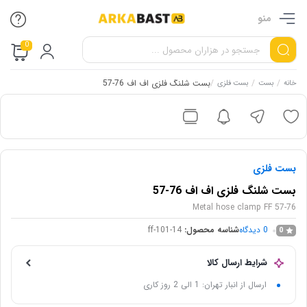
منو
0
/
/
/
بست شلنگ فلزی اف اف 76-57
خانه
بست
بست فلزی
بست فلزی
بست شلنگ فلزی اف اف 76-57
Metal hose clamp FF 57-76
0
دیدگاه
شناسه محصول:
ff-101-14
0
شرایط ارسال کالا
ارسال از انبار تهران: 1 الی 2 روز کاری