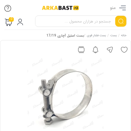
منو
0
/
/
/
بست استیل آچاری 17/19
خانه
بست
بست فشار قوی