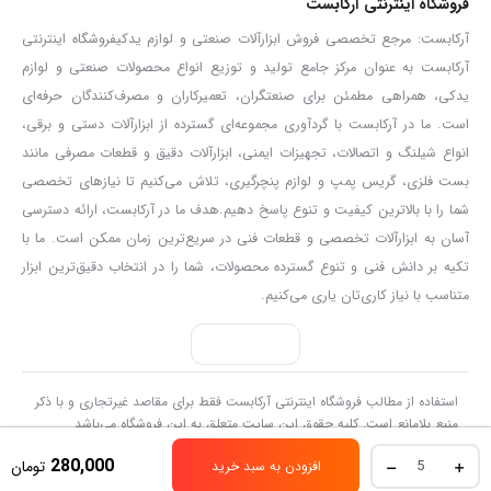
فروشگاه اینترنتی آرکابست
این بست ها معمولا در سیستم های مکش هوا کاربرد دارند
آرکابست: مرجع تخصصی فروش ابزارآلات صنعتی و لوازم یدکیفروشگاه اینترنتی
آرکابست به عنوان مرکز جامع تولید و توزیع انواع محصولات صنعتی و لوازم
ولی تقریبا برای تمام سیستم هایی که در اطرافمان میبینیم قابل
یدکی، همراهی مطمئن برای صنعتگران، تعمیرکاران و مصرف‌کنندگان حرفه‌ای
است. ما در آرکابست با گردآوری مجموعه‌ای گسترده از ابزارآلات دستی و برقی،
استفاده اند.
انواع شیلنگ و اتصالات، تجهیزات ایمنی، ابزارآلات دقیق و قطعات مصرفی مانند
بست آچاری به طور وسیع در سیستم های لوله و شیلنگ صنایع
بست فلزی، گریس‌ پمپ و لوازم پنچرگیری، تلاش می‌کنیم تا نیازهای تخصصی
شما را با بالاترین کیفیت و تنوع پاسخ دهیم.هدف ما در آرکابست، ارائه دسترسی
شارژ سیستم های هوایی و خنک کنند ها به کار میروند.
آسان به ابزارآلات تخصصی و قطعات فنی در سریع‌ترین زمان ممکن است. ما با
تکیه بر دانش فنی و تنوع گسترده محصولات، شما را در انتخاب دقیق‌ترین ابزار
برای خرید عمده و مشاوره رایگان با شماره 21 80 93 33 – 021 تماس
متناسب با نیاز کاری‌تان یاری می‌کنیم.
بگیرید.
استفاده از مطالب فروشگاه اینترنتی آرکابست فقط برای مقاصد غیرتجاری و با ذکر
منبع بلامانع است. کلیه حقوق این سایت متعلق به این فروشگاه می‌باشد
بست
280,000
تومان
افزودن به سبد خرید
استیل