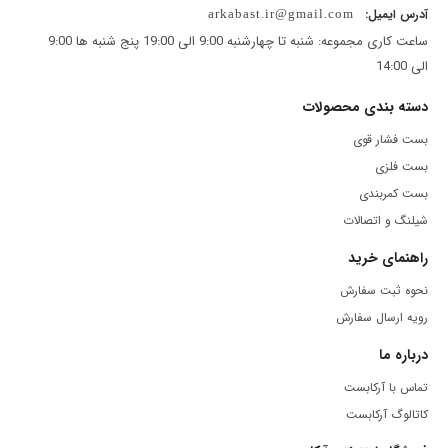
آدرس ایمیل:
arkabast.ir@gmail.com
آزمایش‌هایی انجام.
ساعت کاری مجموعه: شنبه تا چهارشنبه 9:00 الی 19:00 پنج شنبه ها 9:00
الی 14:00
برای مثال بست‌هایی از جنس استیل ضد زنگ با گرید بسیار
دسته بندی محصولات
مقاوم در برابر خوردگی، پوسیدگی و فرسایش هستند.
بست فشار قوی
بست فلزی
این بست‌ها به دلیل تنوع بالا و هماهنگی با استانداردهای
بست کمربندی
بین‌المللی همچنین پرکاربرد هستند.
شیلنگ و اتصالات
راهنمای خرید
شلنگ آب کشاورزی یا جنت های فشارقوی از عمومی ترین
نحوه ثبت سفارش
مصارف آنها هستند.
رویه ارسال سفارش
بست استیل آچاری 17/19
درباره ما
تماس با آرکابست
بست آچاری زمانی کارایی خود را نشان میدهد که سایر بست
کاتالوگ آرکابست
ها به کار نیایند.