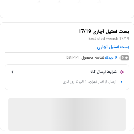
بست استیل آچاری 17/19
Best steel wrench 17/19
بست استیل آچاری
0
دیدگاه
شناسه محصول:
bstil-1-1
0
شرایط ارسال کالا
ارسال از انبار تهران: 1 الی 2 روز کاری
موجود در انبار
ارسال توسط فروشگاه آرکابست
آیا قیمت مناسب تری سراغ دارید؟