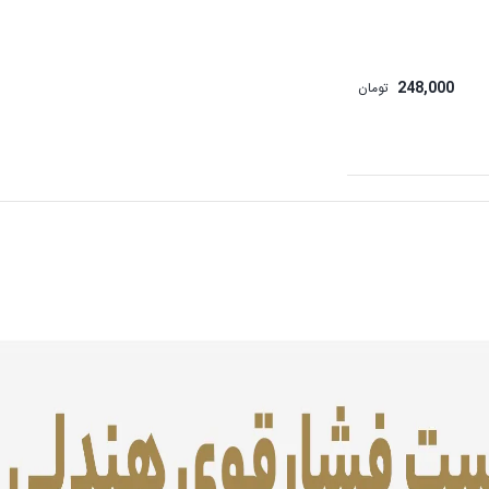
248,000
تومان