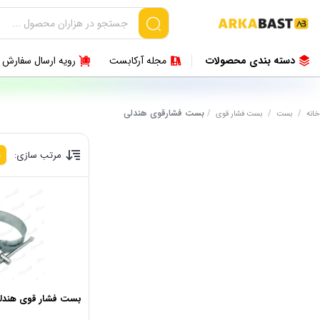
دسته بندی محصولات
مجله آرکابست
رویه ارسال سفارش
/
/
/
بست فشارقوی هندلی
خانه
بست
بست فشار قوی
مرتب سازی:
پ
بست فشار قوی هندلی 1 ای