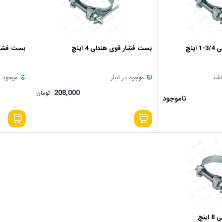
ینچ
بست فشار قوی هندلی 4 اینچ
بست فشار قو
اشد
موجود در انبار
موجود در
208,000
تومان
ناموجود
نچ