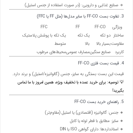
🔹
صنایع غذایی و دارویی:
(در صورت استفاده از جنس استیل)
3. تفاوت بست FF-CO با سایر مدل‌ها (مثل FF یا FFC)
ویژگی
FF-CO
FF
FFC
ساختار
دو تکه
یک تکه
یک تکه با پوشش پلاستیک
مقاومت
بسیار بالا
بالا
متوسط
کاربرد
صنایع سنگین
مصارف عمومی
محیط‌های مرطوب
4. قیمت بست فلزی FF-CO
قیمت این بست بستگی به
سایز، جنس (گالوانیزه/استیل) و برند
دارد.
💡
توصیه:
برای خرید عمده با
تخفیف ویژه
، همین امروز با ما تماس
بگیرید!
5. راهنمای خرید بست FF-CO
🔸
جنس:
گالوانیزه (اقتصادی) یا استیل (مقاوم‌تر)
🔸
سایز:
مطابق با قطر لوله یا کابل
🔸
استانداردها:
دارای گواهی
ISO یا DIN