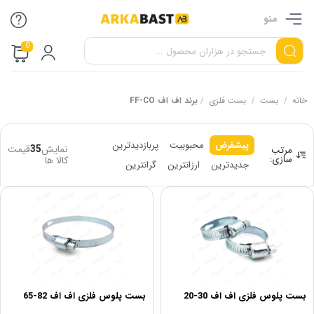
منو
0
خانه
/
بست
/
بست فلزی
/
برند اف اف FF-CO
پیشفرض
محبوبیت
پربازدیدترین
نمایش
35
قیمت
مرتب
سازی:
کالا ها
جدیدترین
ارزانترین
گرانترین
بست پلوس فلزی اف اف 30-20
بست پلوس فلزی اف اف 82-65