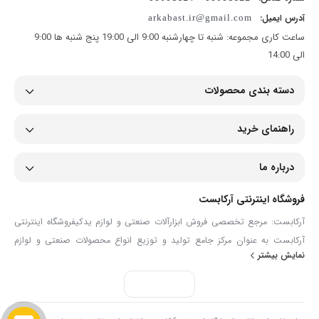
آدرس ایمیل:
arkabast.ir@gmail.com
ساعت کاری مجموعه: شنبه تا چهارشنبه 9:00 الی 19:00 پنج شنبه ها 9:00
الی 14:00
دسته بندی محصولات
راهنمای خرید
درباره ما
فروشگاه اینترنتی آرکابست
آرکابست: مرجع تخصصی فروش ابزارآلات صنعتی و لوازم یدکیفروشگاه اینترنتی
آرکابست به عنوان مرکز جامع تولید و توزیع انواع محصولات صنعتی و لوازم
نمایش بیشتر
یدکی، همراهی مطمئن برای صنعتگران، تعمیرکاران و مصرف‌کنندگان حرفه‌ای
است. ما در آرکابست با گردآوری مجموعه‌ای گسترده از ابزارآلات دستی و برقی،
انواع شیلنگ و اتصالات، تجهیزات ایمنی، ابزارآلات دقیق و قطعات مصرفی مانند
بست فلزی، گریس‌ پمپ و لوازم پنچرگیری، تلاش می‌کنیم تا نیازهای تخصصی