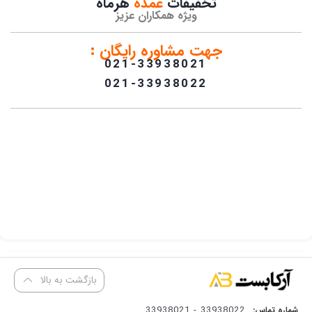
تخفیفات
عمده
هرماه
ویژه همکاران عزیز
جهت مشاوره رایگان :
021-33938021
021-33938022
بازگشت به بالا
33938022 - 33938021
شماره تماس: