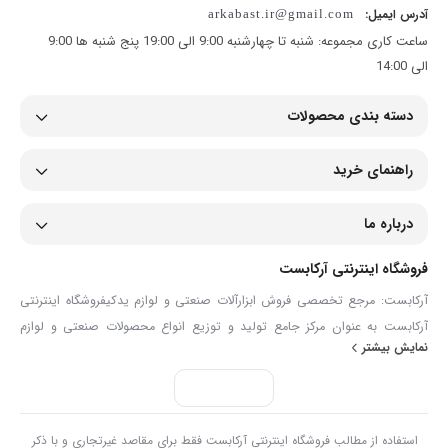
آدرس ایمیل:
arkabast.ir@gmail.com
ساعت کاری مجموعه: شنبه تا چهارشنبه 9:00 الی 19:00 پنج شنبه ها 9:00
در شرایط خاص ممکن است از فولاد یا استنلس استیل نیز استفاده شود.
الی 14:00
3. استانداردهای کیفیت:
دسته بندی محصولات
تست آب‌بندی و عملکرد مطابق استانداردهای صنعتی.
راهنمای خرید
کنترل کیفیت دقیق در متریال و فرآیند
تولید
.
درباره ما
صنعت خودروسازی
: برای روانکاری قطعات متحرک خودروها.
فروشگاه اینترنتی آرکابست
آرکابست: مرجع تخصصی فروش ابزارآلات صنعتی و لوازم یدکیفروشگاه اینترنتی
ماشین‌آلات صنعتی
: در دستگاه‌های مختلف کارخانجات.
آرکابست به عنوان مرکز جامع تولید و توزیع انواع محصولات صنعتی و لوازم
نمایش بیشتر
یدکی، همراهی مطمئن برای صنعتگران، تعمیرکاران و مصرف‌کنندگان حرفه‌ای
سیستم‌های انتقال گاز
: به عنوان تجهیز جانبی برای روانکاری.
است. ما در آرکابست با گردآوری مجموعه‌ای گسترده از ابزارآلات دستی و برقی،
انواع شیلنگ و اتصالات، تجهیزات ایمنی، ابزارآلات دقیق و قطعات مصرفی مانند
بست فلزی، گریس‌ پمپ و لوازم پنچرگیری، تلاش می‌کنیم تا نیازهای تخصصی
تجهیزات سنگین
: برای کاهش اصطکاک و سایش قطعات .
استفاده از مطالب فروشگاه اینترنتی آرکابست فقط برای مقاصد غیرتجاری و با ذکر