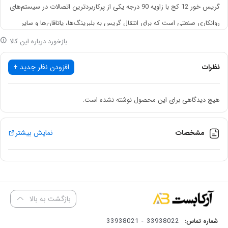
گریس خور 12 کج با زاویه 90 درجه یکی از پرکاربردترین اتصالات در سیستم‌های
روانکاری صنعتی است که برای انتقال گریس به بلبرینگ‌ها، یاتاقان‌ها و سایر
قطعات مکانیکی استفاده می‌شود. این محصول با سایز رزوه 12 میلی‌متر تولید
بازخورد درباره این کالا
شده و طراحی کج آن امکان نصب در فضاهای محدود را فراهم می‌کند
13
4
.
نظرات
افزودن نظر جدید +
1. ابعاد و ساختار:
هیچ دیدگاهی برای این محصول نوشته نشده است.
سایز رزوه: 12 میلی‌متر.
مشخصات
نمایش بیشتر
زاویه خروجی: 90 درجه (کج).
وزن: حدود 14 گرم (برای مدل‌های مشابه).
2. جنس و متریال:
بازگشت به بالا
33938022 - 33938021
شماره تماس:
جنس بدنه: معمولاً از آهن کششی (اکستروژن) ساخته می‌شود.