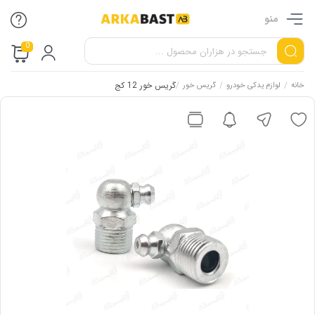
منو
0
/
/
/
گریس خور 12 کج
خانه
لوازم یدکی خودرو
گریس خور