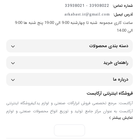
33938022 - 33938021
شماره تماس:
آدرس ایمیل:
arkabast.ir@gmail.com
ساعت کاری مجموعه: شنبه تا چهارشنبه 9:00 الی 19:00 پنج شنبه ها 9:00
الی 14:00
دسته بندی محصولات
راهنمای خرید
درباره ما
فروشگاه اینترنتی آرکابست
آرکابست: مرجع تخصصی فروش ابزارآلات صنعتی و لوازم یدکیفروشگاه اینترنتی
آرکابست به عنوان مرکز جامع تولید و توزیع انواع محصولات صنعتی و لوازم
نمایش بیشتر
یدکی، همراهی مطمئن برای صنعتگران، تعمیرکاران و مصرف‌کنندگان حرفه‌ای
است. ما در آرکابست با گردآوری مجموعه‌ای گسترده از ابزارآلات دستی و برقی،
انواع شیلنگ و اتصالات، تجهیزات ایمنی، ابزارآلات دقیق و قطعات مصرفی مانند