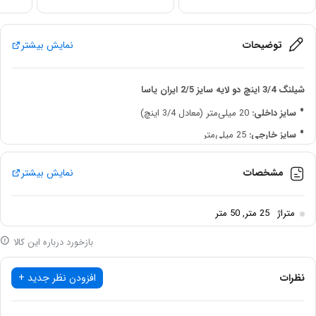
توضیحات
نمایش بیشتر
شیلنگ 3/4 اینچ دو لایه سایز 2/5 ایران یاسا
سایز داخلی:
20 میلی‌متر (معادل 3/4 اینچ)
سایز خارجی:
25 میلی‌متر
ضخامت دیواره:
4.5 میلی‌متر
مشخصات
نمایش بیشتر
جنس:
دو لایه لاستیک با لایه میانی نخ (نخدار)
تحمل فشار:
3-5 بار
متراژ
25 متر, 50 متر
تحمل دما:
تا 80 درجه سانتی‌گراد
بازخورد درباره این کالا
متراژ:
کلاف‌های 25 یا 50 متری
رنگ:
مشکی
نظرات
افزودن نظر جدید +
کشور سازنده:
ایران
ویژگی‌های کلیدی
: