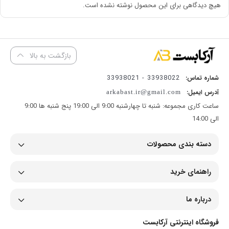
هیچ دیدگاهی برای این محصول نوشته نشده است.
مقاومت بالا:
بازگشت به بالا
طراحی دو لایه با نخ‌های تقویت‌کننده برای استحکام بیشتر در برابر فشار و
سایش.
33938022 - 33938021
شماره تماس:
آدرس ایمیل:
arkabast.ir@gmail.com
مقاوم در برابر UV، تغییرات دما و شرایط جوی.
ساعت کاری مجموعه: شنبه تا چهارشنبه 9:00 الی 19:00 پنج شنبه ها 9:00
الی 14:00
کاربردهای متنوع:
دسته بندی محصولات
آبیاری باغات، مزارع، شستشوی خودروها و مصارف صنعتی.
راهنمای خرید
مناسب برای استفاده با پمپ‌های آب با فشار بالا.
درباره ما
فروشگاه اینترنتی آرکابست
انعطاف‌پذیری و دوام: