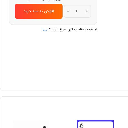
شیلنگ
افزودن به سبد خرید
1
اینچ
دو
لایه
آیا قیمت مناسب تری سراغ دارید؟
بدون
آج
فشار
قوی
منجید
دار
ایران
لاسا
quantity