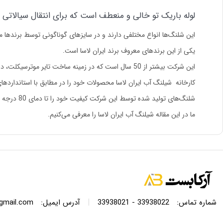
لوله باریک تو خالی و منعطف است که برای انتقال سیالاتی مان
این شلنگ‌ها انواع مختلفی دارند و در سایزهای گوناگونی توسط برندها م
یکی از این برندهای معروف برند ایران لاسا است.
این شرکت بیشتر از 50 سال است که در زمینه ساخت تایر موترسیکلت، دوچرخه، اسکوتر و انواع شیلنگ آب و گاز به وسیله دستگاه‌های به روز دنیا و پرسنل مجرب فعالیت می‌کند.
کارخانه شیلنگ آب ایران لاسا محصولات خود را در مطابق با استانداردهای ایزو 9001 و براساس نیازهای بازار در کلاف‌های 40، 50 , 35 و 70 متری 
شلنگ‌های تولید شده توسط این شرکت کیفیت خود را تا دمای 80 درجه حفظ می‌کنند.
ما در این مقاله شیلنگ آب ایران لاسا را معرفی می‌کنیم.
|
شماره تماس:
33938022 - 33938021
آدرس ایمیل:
@gmail.com