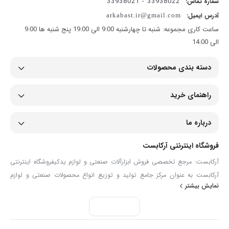
33938022 - 33938021
شماره تماس:
آدرس ایمیل:
arkabast.ir@gmail.com
ساعت کاری مجموعه: شنبه تا چهارشنبه 9:00 الی 19:00 پنج شنبه ها 9:00
الی 14:00
دسته بندی محصولات
راهنمای خرید
درباره ما
فروشگاه اینترنتی آرکابست
آرکابست: مرجع تخصصی فروش ابزارآلات صنعتی و لوازم یدکیفروشگاه اینترنتی
آرکابست به عنوان مرکز جامع تولید و توزیع انواع محصولات صنعتی و لوازم
نمایش بیشتر
یدکی، همراهی مطمئن برای صنعتگران، تعمیرکاران و مصرف‌کنندگان حرفه‌ای
است. ما در آرکابست با گردآوری مجموعه‌ای گسترده از ابزارآلات دستی و برقی،
انواع شیلنگ و اتصالات، تجهیزات ایمنی، ابزارآلات دقیق و قطعات مصرفی مانند
بست فلزی، گریس‌ پمپ و لوازم پنچرگیری، تلاش می‌کنیم تا نیازهای تخصصی