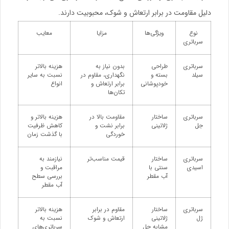
دلیل مقاومت در برابر ارتعاش و شوک، محبوبیت دارند.
نوع
ویژگی‌ها
مزایا
معایب
سرباتری
سرباتری
طراحی
بدون نیاز به
هزینه بالاتر
سیلد
بسته و
نگهداری، مقاوم در
نسبت به سایر
خودپوشانی
برابر ارتعاش و
انواع
تکان‌ها
سرباتری
ساختار
مقاومت بالا در
هزینه بالاتر و
جل
ژلاتینی
برابر نشت و
کاهش ظرفیت
خوردگی
با گذشت زمان
سرباتری
ساختار
قیمت مناسب‌تر
نیازمند به
اسیدی
سنتی با
مراقبت و
آب مقطر
بررسی سطح
آب مقطر
سرباتری
ساختار
مقاوم در برابر
هزینه بالاتر
ژل
ژلاتینی
ارتعاش و شوک
نسبت به
مشابه جل
سرباتری‌های