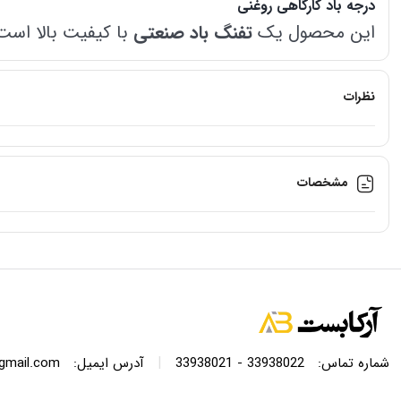
درجه باد کارگاهی روغنی
این محصول یک
تفنگ باد صنعتی
با کیفیت بالا است 
است. با ساختار مقاوم و کاربری آسان، این ابزار برای
نظرات
ویژگی‌های کلیدی درجه باد کارگاهی روغنی:
کیفیت صنعتی:
ساخته شده از مواد با دوام برای تحمل فشارهای بال
مشخصات
طراحی ارگونومیک:
دسته راحت برای استفاده طولانی‌مدت بدون ا
سازگاری بالا:
قابلیت اتصال به کمپرسورهای باد با شیرهای استاندار
عملکرد روان:
مکانیسم دقیق برای کنترل جریان هوا و جلوگیری از 
|
شماره تماس:
33938022 - 33938021
آدرس ایمیل:
@gmail.com
کاربرد گسترده:
مناسب برای تایرهای مختلف از جمله خودروهای سو