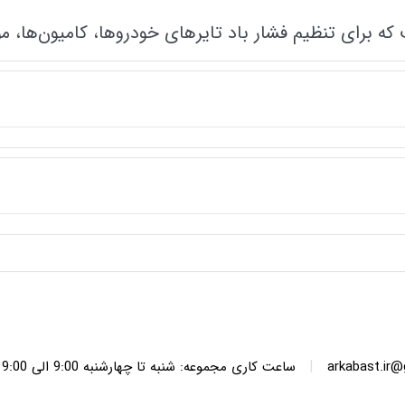
که برای تنظیم فشار باد تایرهای خودروها، کامیون‌ها، 
 استفاده در گاراژها، تعمیرگاه‌ها و مصارف صنعتی ایده‌آل
ا و استفاده مداوم.
یجاد خستگی.
د.
نشت.
|
arkabast.ir
ساعت کاری مجموعه: شنبه تا چهارشنبه 9:00 الی 19:00 پنج شنبه ها 9:00 الی 14:00
اری، وسایل نقلیه سنگین و تجهیزات صنعتی.