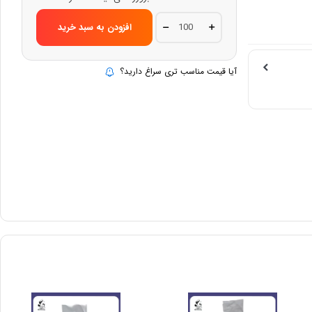
بست
افزودن به سبد خرید
کمربندی
تاپ
مکس
سایز
آیا قیمت مناسب تری سراغ دارید؟
2/5-
15
TOPMAX
quantity