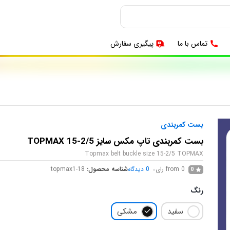
تماس با ما
پیگیری سفارش
بست کمربندی
بست کمربندی تاپ مکس سایز 2/5-15 TOPMAX
Topmax belt buckle size 15-2/5 TOPMAX
from 0 رای
0
دیدگاه
شناسه محصول:
topmax1-18
0
رنگ
سفید
مشکی