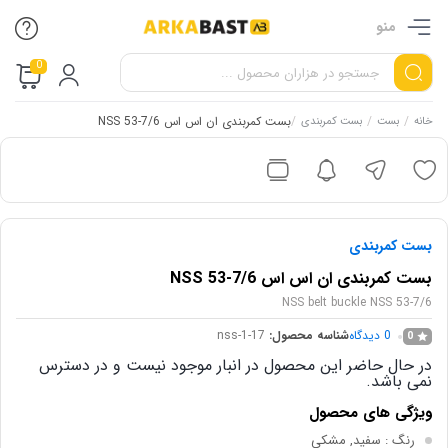
منو
0
/
/
/
بست کمربندی ان اس اس NSS 53-7/6
خانه
بست
بست کمربندی
بست کمربندی
بست کمربندی ان اس اس NSS 53-7/6
NSS belt buckle NSS 53-7/6
0
دیدگاه
شناسه محصول:
nss-1-17
0
در حال حاضر این محصول در انبار موجود نیست و در دسترس
نمی باشد.
ویژگی های محصول
رنگ
: سفید, مشکی