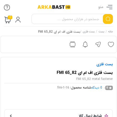
منو
0
/
/
/
بست فلزی اف ام ای 82_65 FMI
خانه
بست
بست فلزی
بست فلزی
بست فلزی اف ام ای 82_65 FMI
FMI 65_82 metal fastener
0
دیدگاه
شناسه محصول:
fmi-1-16
0
شرایط ارسال کالا