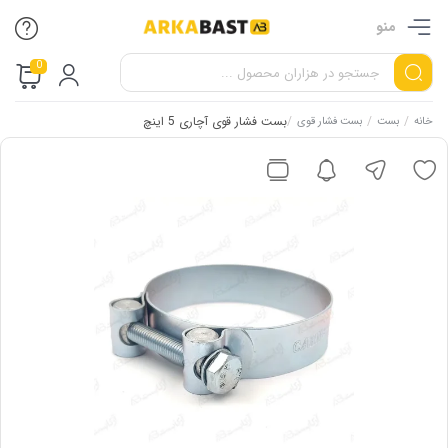
منو
0
/
/
/
بست فشار قوی آچاری 5 اینچ
خانه
بست
بست فشار قوی