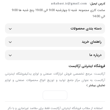
آدرس ایمیل:
arkabast.ir@gmail.com
ساعت کاری مجموعه: شنبه تا چهارشنبه 9:00 الی 19:00 پنج شنبه ها 9:00
الی 14:00
دسته بندی محصولات
جنس فولاد گالوانیزه یا استنلس استیل
تحمل فشار کاری 40 تا 100 بار
راهنمای خرید
اتصال آچاری با پیچ و مهره ضدزنگ
درباره ما
استانداردهای بین‌المللی DIN 3015 و ISO 9001
فروشگاه اینترنتی آرکابست
آرکابست: مرجع تخصصی فروش ابزارآلات صنعتی و لوازم یدکیفروشگاه اینترنتی
آرکابست به عنوان مرکز جامع تولید و توزیع انواع محصولات صنعتی و لوازم
نمایش بیشتر
سیستم‌های هیدرولیک صنعتی
یدکی، همراهی مطمئن برای صنعتگران، تعمیرکاران و مصرف‌کنندگان حرفه‌ای
است. ما در آرکابست با گردآوری مجموعه‌ای گسترده از ابزارآلات دستی و برقی،
انواع شیلنگ و اتصالات، تجهیزات ایمنی، ابزارآلات دقیق و قطعات مصرفی مانند
خطوط پنوماتیک فشار بالا
بست فلزی، گریس‌ پمپ و لوازم پنچرگیری، تلاش می‌کنیم تا نیازهای تخصصی
استفاده از مطالب فروشگاه اینترنتی آرکابست فقط برای مقاصد غیرتجاری و با ذکر