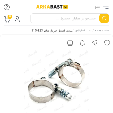
منو
0
/
/
/
بست استیل فنردار سایز 123-115
خانه
بست
بست فشار قوی