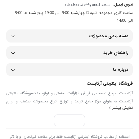
آدرس ایمیل:
arkabast.ir@gmail.com
بستگی به شرایط محیطی از دو نوع استیل 304 و 316 مورد استفاده قرار میگیرد.
استیل ۳۰۴ ضد خوردگی است و در تماس مستقیم با آب (بدون نمک) نیز
ساعت کاری مجموعه: شنبه تا چهارشنبه 9:00 الی 19:00 پنج شنبه ها 9:00
مقاومت لازم را داراست.
الی 14:00
دسته بندی محصولات
برای خرید بست استیل فنردار و مشاوره رایگان با شماره : 21 80
93 33 – 021 تماس بگیرید.
راهنمای خرید
درباره ما
فروشگاه اینترنتی آرکابست
آرکابست: مرجع تخصصی فروش ابزارآلات صنعتی و لوازم یدکیفروشگاه اینترنتی
آرکابست به عنوان مرکز جامع تولید و توزیع انواع محصولات صنعتی و لوازم
نمایش بیشتر
یدکی، همراهی مطمئن برای صنعتگران، تعمیرکاران و مصرف‌کنندگان حرفه‌ای
است. ما در آرکابست با گردآوری مجموعه‌ای گسترده از ابزارآلات دستی و برقی،
انواع شیلنگ و اتصالات، تجهیزات ایمنی، ابزارآلات دقیق و قطعات مصرفی مانند
بست فلزی، گریس‌ پمپ و لوازم پنچرگیری، تلاش می‌کنیم تا نیازهای تخصصی
استفاده از مطالب فروشگاه اینترنتی آرکابست فقط برای مقاصد غیرتجاری و با ذکر