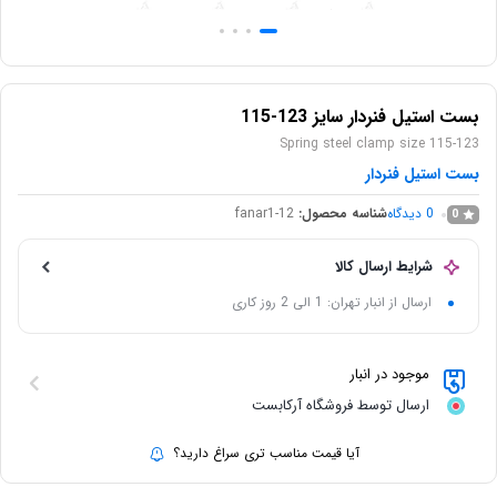
بست استیل فنردار سایز 123-115
Spring steel clamp size 115-123
بست استیل فنردار
0
دیدگاه
شناسه محصول:
fanar1-12
0
شرایط ارسال کالا
ارسال از انبار تهران: 1 الی 2 روز کاری
موجود در انبار
ارسال توسط فروشگاه آرکابست
آیا قیمت مناسب تری سراغ دارید؟