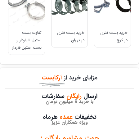
خرید بست فلزی
خرید بست فلزی
تفاوت بست
در کرج
در تهران
استیل شیاردار و
بست استیل فنردار
مزایای خرید از
آرکابست
ارسال
رایگان
سفارشات​
با خرید 9 میلیون تومان
تخفیفات
عمده
هرماه
ویژه همکاران عزیز
جهت مشاوره رایگان :