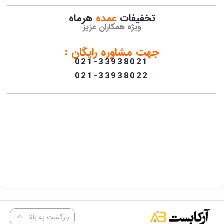
تخفیفات
عمده
هرماه
ویژه همکاران عزیز
جهت مشاوره رایگان :
021-33938021
021-33938022
بازگشت به بالا