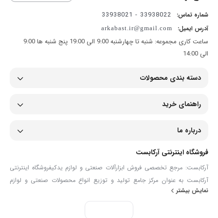
33938022 - 33938021
شماره تماس:
آدرس ایمیل:
arkabast.ir@gmail.com
ساعت کاری مجموعه: شنبه تا چهارشنبه 9:00 الی 19:00 پنج شنبه ها 9:00
الی 14:00
دسته بندی محصولات
راهنمای خرید
درباره ما
فروشگاه اینترنتی آرکابست
آرکابست: مرجع تخصصی فروش ابزارآلات صنعتی و لوازم یدکیفروشگاه اینترنتی
آرکابست به عنوان مرکز جامع تولید و توزیع انواع محصولات صنعتی و لوازم
نمایش بیشتر
یدکی، همراهی مطمئن برای صنعتگران، تعمیرکاران و مصرف‌کنندگان حرفه‌ای
است. ما در آرکابست با گردآوری مجموعه‌ای گسترده از ابزارآلات دستی و برقی،