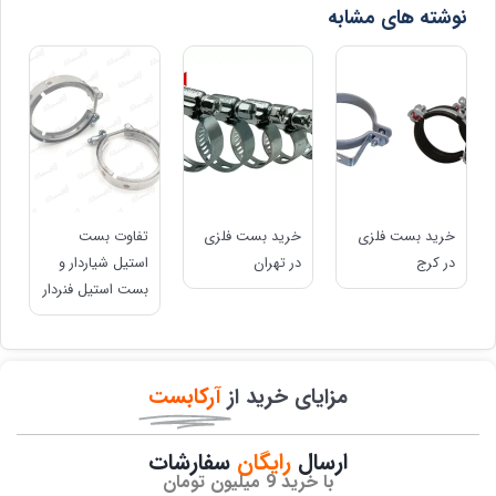
نوشته های مشابه
خرید بست فلزی
خرید بست فلزی
تفاوت بست
در کرج
در تهران
استیل شیاردار و
بست استیل فنردار
مزایای خرید از
آرکابست
ارسال
رایگان
سفارشات​
با خرید 9 میلیون تومان